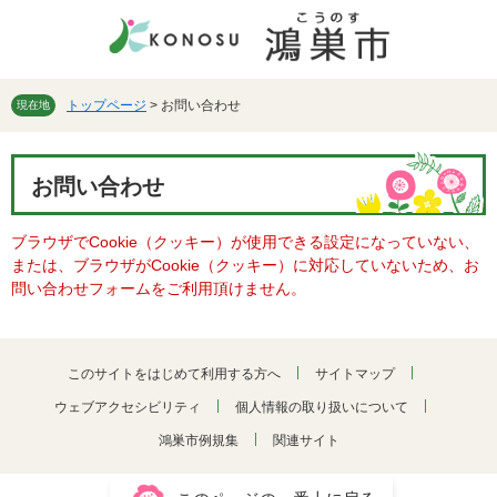
ペ
メ
ー
ニ
ジ
ュ
の
ー
先
を
トップページ
>
お問い合わせ
現在地
頭
飛
で
ば
本
す。
し
お問い合わせ
文
て
本
ブラウザでCookie（クッキー）が使用できる設定になっていない、
文
または、ブラウザがCookie（クッキー）に対応していないため、お
へ
問い合わせフォームをご利用頂けません。
このサイトをはじめて利用する方へ
サイトマップ
ウェブアクセシビリティ
個人情報の取り扱いについて
鴻巣市例規集
関連サイト