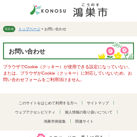
ペ
メ
ー
ニ
ジ
ュ
の
ー
先
を
トップページ
>
お問い合わせ
現在地
頭
飛
で
ば
本
す。
し
お問い合わせ
文
て
本
ブラウザでCookie（クッキー）が使用できる設定になっていない、
文
または、ブラウザがCookie（クッキー）に対応していないため、お
へ
問い合わせフォームをご利用頂けません。
このサイトをはじめて利用する方へ
サイトマップ
ウェブアクセシビリティ
個人情報の取り扱いについて
鴻巣市例規集
関連サイト