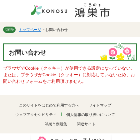
ペ
メ
ー
ニ
ジ
ュ
の
ー
先
を
トップページ
>
お問い合わせ
現在地
頭
飛
で
ば
本
す。
し
お問い合わせ
文
て
本
ブラウザでCookie（クッキー）が使用できる設定になっていない、
文
または、ブラウザがCookie（クッキー）に対応していないため、お
へ
問い合わせフォームをご利用頂けません。
このサイトをはじめて利用する方へ
サイトマップ
ウェブアクセシビリティ
個人情報の取り扱いについて
鴻巣市例規集
関連サイト