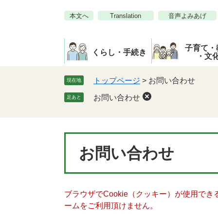
ペ
メ
本文へ
Translation
音声よみあげ
ー
ニ
ジ
ュ
の
ー
子育て・
先
を
くらし・手続き
・文
頭
飛
で
ば
トップページ
>
お問い合わせ
現在地
す。
し
お問い合わせ
足あと
て
本
文
へ
本
お問い合わせ
文
ブラウザでCookie（クッキー）が使用で
ームをご利用頂けません。