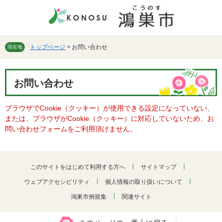
ペ
メ
ー
ニ
ジ
ュ
の
ー
先
を
トップページ
>
お問い合わせ
現在地
頭
飛
で
ば
本
す。
し
お問い合わせ
文
て
本
ブラウザでCookie（クッキー）が使用できる設定になっていない、
文
または、ブラウザがCookie（クッキー）に対応していないため、お
へ
問い合わせフォームをご利用頂けません。
このサイトをはじめて利用する方へ
サイトマップ
ウェブアクセシビリティ
個人情報の取り扱いについて
鴻巣市例規集
関連サイト