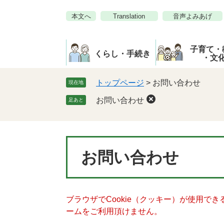
ペ
メ
本文へ
Translation
音声よみあげ
ー
ニ
ジ
ュ
の
ー
子育て・
先
を
くらし・手続き
・文
頭
飛
で
ば
トップページ
>
お問い合わせ
現在地
す。
し
お問い合わせ
足あと
て
本
文
へ
本
お問い合わせ
文
ブラウザでCookie（クッキー）が使用で
ームをご利用頂けません。