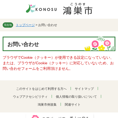
ペ
メ
ー
ニ
ジ
ュ
の
ー
先
を
トップページ
>
お問い合わせ
現在地
頭
飛
で
ば
本
す。
し
お問い合わせ
文
て
本
ブラウザでCookie（クッキー）が使用できる設定になっていない、
文
または、ブラウザがCookie（クッキー）に対応していないため、お
へ
問い合わせフォームをご利用頂けません。
このサイトをはじめて利用する方へ
サイトマップ
ウェブアクセシビリティ
個人情報の取り扱いについて
鴻巣市例規集
関連サイト