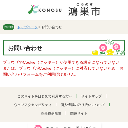
ペ
メ
ー
ニ
ジ
ュ
の
ー
先
を
トップページ
>
お問い合わせ
現在地
頭
飛
で
ば
本
す。
し
お問い合わせ
文
て
本
ブラウザでCookie（クッキー）が使用できる設定になっていない、
文
または、ブラウザがCookie（クッキー）に対応していないため、お
へ
問い合わせフォームをご利用頂けません。
このサイトをはじめて利用する方へ
サイトマップ
ウェブアクセシビリティ
個人情報の取り扱いについて
鴻巣市例規集
関連サイト