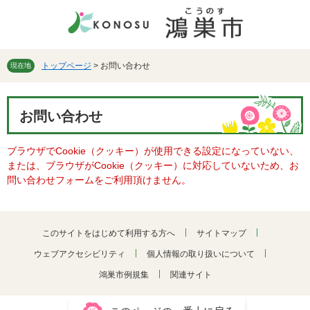
ペ
メ
ー
ニ
ジ
ュ
の
ー
先
を
トップページ
>
お問い合わせ
現在地
頭
飛
で
ば
本
す。
し
お問い合わせ
文
て
本
ブラウザでCookie（クッキー）が使用できる設定になっていない、
文
または、ブラウザがCookie（クッキー）に対応していないため、お
へ
問い合わせフォームをご利用頂けません。
このサイトをはじめて利用する方へ
サイトマップ
ウェブアクセシビリティ
個人情報の取り扱いについて
鴻巣市例規集
関連サイト