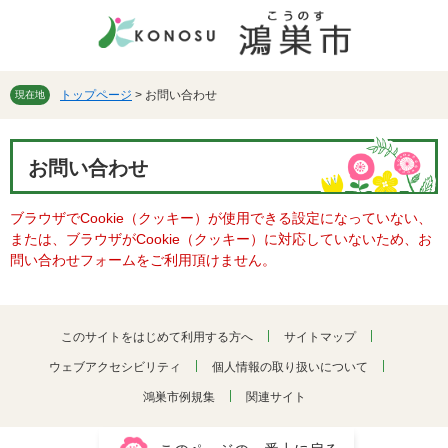
ペ
メ
ー
ニ
ジ
ュ
の
ー
先
を
トップページ
>
お問い合わせ
現在地
頭
飛
で
ば
本
す。
し
お問い合わせ
文
て
本
ブラウザでCookie（クッキー）が使用できる設定になっていない、
文
または、ブラウザがCookie（クッキー）に対応していないため、お
へ
問い合わせフォームをご利用頂けません。
このサイトをはじめて利用する方へ
サイトマップ
ウェブアクセシビリティ
個人情報の取り扱いについて
鴻巣市例規集
関連サイト