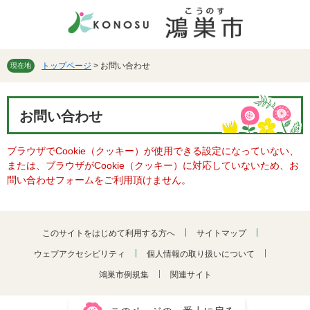
ペ
メ
ー
ニ
ジ
ュ
の
ー
先
を
トップページ
>
お問い合わせ
現在地
頭
飛
で
ば
本
す。
し
お問い合わせ
文
て
本
ブラウザでCookie（クッキー）が使用できる設定になっていない、
文
または、ブラウザがCookie（クッキー）に対応していないため、お
へ
問い合わせフォームをご利用頂けません。
このサイトをはじめて利用する方へ
サイトマップ
ウェブアクセシビリティ
個人情報の取り扱いについて
鴻巣市例規集
関連サイト