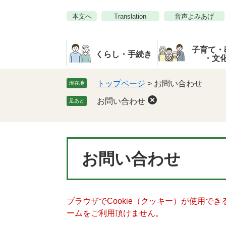
ペ
メ
本文へ
Translation
音声よみあげ
ー
ニ
ジ
ュ
の
ー
子育て・
先
を
くらし・手続き
・文
頭
飛
で
ば
トップページ
>
お問い合わせ
現在地
す。
し
お問い合わせ
足あと
て
本
文
へ
本
お問い合わせ
文
ブラウザでCookie（クッキー）が使用で
ームをご利用頂けません。