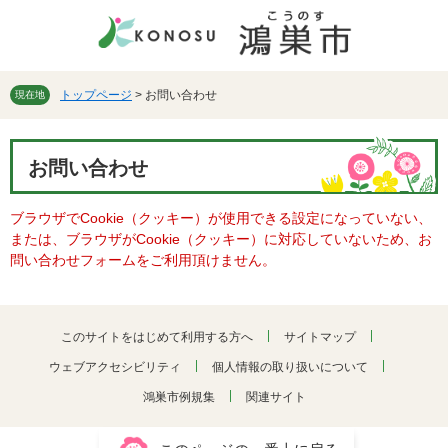
ペ
メ
ー
ニ
ジ
ュ
の
ー
先
を
トップページ
>
お問い合わせ
現在地
頭
飛
で
ば
本
す。
し
お問い合わせ
文
て
本
ブラウザでCookie（クッキー）が使用できる設定になっていない、
文
または、ブラウザがCookie（クッキー）に対応していないため、お
へ
問い合わせフォームをご利用頂けません。
このサイトをはじめて利用する方へ
サイトマップ
ウェブアクセシビリティ
個人情報の取り扱いについて
鴻巣市例規集
関連サイト