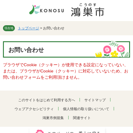
ペ
メ
ー
ニ
ジ
ュ
の
ー
先
を
トップページ
>
お問い合わせ
現在地
頭
飛
で
ば
本
す。
し
お問い合わせ
文
て
本
ブラウザでCookie（クッキー）が使用できる設定になっていない、
文
または、ブラウザがCookie（クッキー）に対応していないため、お
へ
問い合わせフォームをご利用頂けません。
このサイトをはじめて利用する方へ
サイトマップ
ウェブアクセシビリティ
個人情報の取り扱いについて
鴻巣市例規集
関連サイト