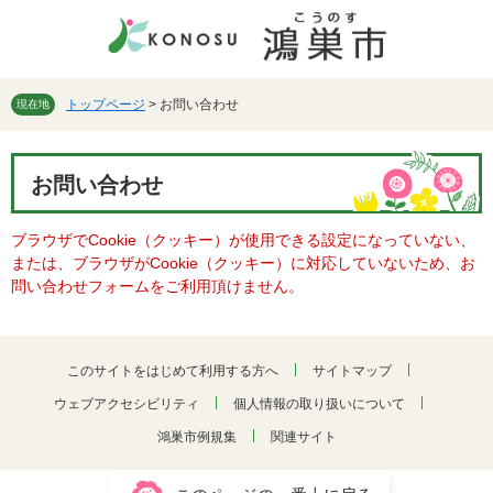
ペ
メ
ー
ニ
ジ
ュ
の
ー
先
を
トップページ
>
お問い合わせ
現在地
頭
飛
で
ば
本
す。
し
お問い合わせ
文
て
本
ブラウザでCookie（クッキー）が使用できる設定になっていない、
文
または、ブラウザがCookie（クッキー）に対応していないため、お
へ
問い合わせフォームをご利用頂けません。
このサイトをはじめて利用する方へ
サイトマップ
ウェブアクセシビリティ
個人情報の取り扱いについて
鴻巣市例規集
関連サイト