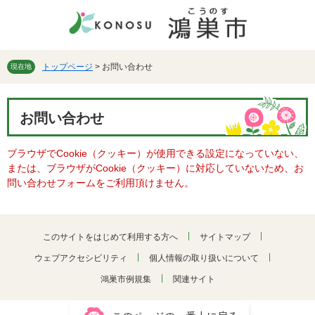
ペ
メ
ー
ニ
ジ
ュ
の
ー
先
を
トップページ
>
お問い合わせ
現在地
頭
飛
で
ば
本
す。
し
お問い合わせ
文
て
本
ブラウザでCookie（クッキー）が使用できる設定になっていない、
文
または、ブラウザがCookie（クッキー）に対応していないため、お
へ
問い合わせフォームをご利用頂けません。
このサイトをはじめて利用する方へ
サイトマップ
ウェブアクセシビリティ
個人情報の取り扱いについて
鴻巣市例規集
関連サイト