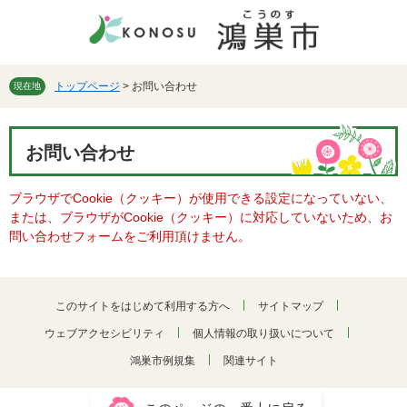
ペ
メ
ー
ニ
ジ
ュ
の
ー
先
を
トップページ
>
お問い合わせ
現在地
頭
飛
で
ば
本
す。
し
お問い合わせ
文
て
本
ブラウザでCookie（クッキー）が使用できる設定になっていない、
文
または、ブラウザがCookie（クッキー）に対応していないため、お
へ
問い合わせフォームをご利用頂けません。
このサイトをはじめて利用する方へ
サイトマップ
ウェブアクセシビリティ
個人情報の取り扱いについて
鴻巣市例規集
関連サイト