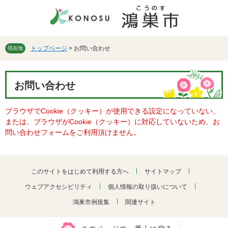
ペ
メ
ー
ニ
ジ
ュ
の
ー
先
を
トップページ
>
お問い合わせ
現在地
頭
飛
で
ば
本
す。
し
お問い合わせ
文
て
本
ブラウザでCookie（クッキー）が使用できる設定になっていない、
文
または、ブラウザがCookie（クッキー）に対応していないため、お
へ
問い合わせフォームをご利用頂けません。
このサイトをはじめて利用する方へ
サイトマップ
ウェブアクセシビリティ
個人情報の取り扱いについて
鴻巣市例規集
関連サイト