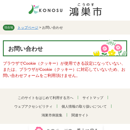
ペ
メ
ー
ニ
ジ
ュ
の
ー
先
を
トップページ
>
お問い合わせ
現在地
頭
飛
で
ば
本
す。
し
お問い合わせ
文
て
本
ブラウザでCookie（クッキー）が使用できる設定になっていない、
文
または、ブラウザがCookie（クッキー）に対応していないため、お
へ
問い合わせフォームをご利用頂けません。
このサイトをはじめて利用する方へ
サイトマップ
ウェブアクセシビリティ
個人情報の取り扱いについて
鴻巣市例規集
関連サイト