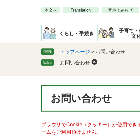
ペ
メ
本文へ
Translation
音声よみあげ
ー
ニ
ジ
ュ
の
ー
子育て・
先
を
くらし・手続き
・文
頭
飛
で
ば
トップページ
>
お問い合わせ
現在地
す。
し
お問い合わせ
足あと
て
本
文
へ
本
お問い合わせ
文
ブラウザでCookie（クッキー）が使用で
ームをご利用頂けません。