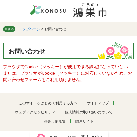
ペ
メ
ー
ニ
ジ
ュ
の
ー
先
を
トップページ
>
お問い合わせ
現在地
頭
飛
で
ば
本
す。
し
お問い合わせ
文
て
本
ブラウザでCookie（クッキー）が使用できる設定になっていない、
文
または、ブラウザがCookie（クッキー）に対応していないため、お
へ
問い合わせフォームをご利用頂けません。
このサイトをはじめて利用する方へ
サイトマップ
ウェブアクセシビリティ
個人情報の取り扱いについて
鴻巣市例規集
関連サイト