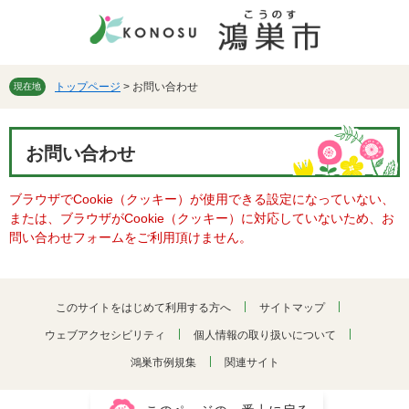
ペ
メ
ー
ニ
ジ
ュ
の
ー
先
を
トップページ
>
お問い合わせ
現在地
頭
飛
で
ば
本
す。
し
お問い合わせ
文
て
本
ブラウザでCookie（クッキー）が使用できる設定になっていない、
文
または、ブラウザがCookie（クッキー）に対応していないため、お
へ
問い合わせフォームをご利用頂けません。
このサイトをはじめて利用する方へ
サイトマップ
ウェブアクセシビリティ
個人情報の取り扱いについて
鴻巣市例規集
関連サイト