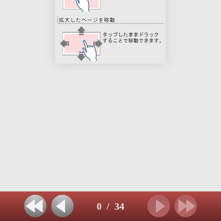
0
/
34